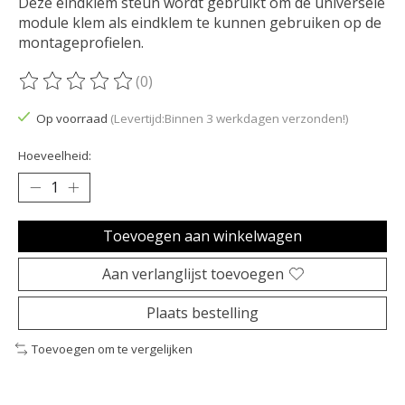
Deze eindklem steun wordt gebruikt om de universele
module klem als eindklem te kunnen gebruiken op de
montageprofielen.
(0)
De beoordeling van dit product is
0
van de 5
Op voorraad
(Levertijd:Binnen 3 werkdagen verzonden!)
Hoeveelheid:
Toevoegen aan winkelwagen
Aan verlanglijst toevoegen
Plaats bestelling
Toevoegen om te vergelijken