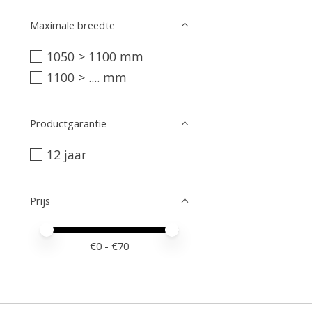
Maximale breedte
1050 > 1100 mm
1100 > .... mm
Productgarantie
12 jaar
Prijs
Minimale prijswaarde
Price maximum value
€
0
- €
70