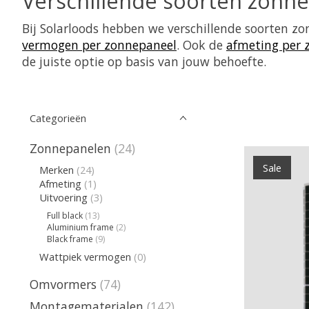
Verschillende soorten zonn
Bij Solarloods hebben we verschillende soorten z
vermogen per zonnepaneel
. Ook de
afmeting per 
de juiste optie op basis van jouw behoefte.
Categorieën
Zonnepanelen
(24)
Sale
Merken
(24)
Afmeting
(1)
Uitvoering
(3)
Full black
(13)
Aluminium frame
(2)
Black frame
(9)
Wattpiek vermogen
(0)
Omvormers
(74)
Montagematerialen
(142)