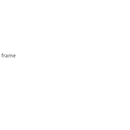
 frame
0