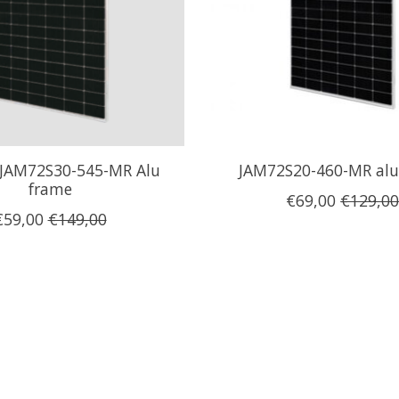
r JAM72S30-545-MR Alu
JAM72S20-460-MR alu
frame
€69,00
€129,0
€59,00
€149,00