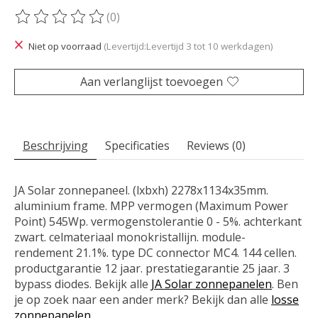
(0)
De beoordeling van dit product is
0
van de 5
Niet op voorraad
(Levertijd:Levertijd 3 tot 10 werkdagen)
Aan verlanglijst toevoegen
Beschrijving
Specificaties
Reviews (0)
JA Solar zonnepaneel. (lxbxh) 2278x1134x35mm.
aluminium frame. MPP vermogen (Maximum Power
Point) 545Wp. vermogenstolerantie 0 - 5%. achterkant
zwart. celmateriaal monokristallijn. module-
rendement 21.1%. type DC connector MC4. 144 cellen.
productgarantie 12 jaar. prestatiegarantie 25 jaar. 3
bypass diodes. Bekijk alle
JA Solar zonnepanelen
. Ben
je op zoek naar een ander merk? Bekijk dan alle
losse
zonnepanelen
.