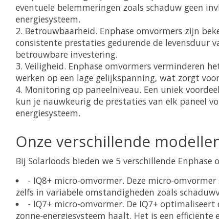
eventuele belemmeringen zoals schaduw geen invl
energiesysteem.
Betrouwbaarheid. Enphase omvormers zijn bek
consistente prestaties gedurende de levensduur v
betrouwbare investering.
Veiligheid. Enphase omvormers verminderen het 
werken op een lage gelijkspanning, wat zorgt voor 
Monitoring op paneelniveau. Een uniek voordee
kun je nauwkeurig de prestaties van elk paneel vo
energiesysteem.
Onze verschillende modell
Bij Solarloods bieden we 5 verschillende Enphase
- IQ8+ micro-omvormer. Deze micro-omvormer s
zelfs in variabele omstandigheden zoals schaduw
- IQ7+ micro-omvormer. De IQ7+ optimaliseert 
zonne-energiesysteem haalt. Het is een efficiënte