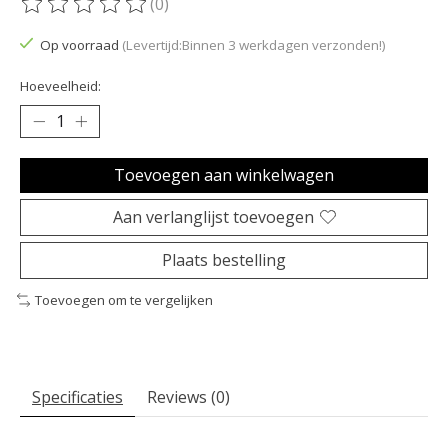
(0)
De beoordeling van dit product is
0
van de 5
Op voorraad
(Levertijd:Binnen 3 werkdagen verzonden!)
Hoeveelheid:
Toevoegen aan winkelwagen
Aan verlanglijst toevoegen
Plaats bestelling
Toevoegen om te vergelijken
Specificaties
Reviews (0)