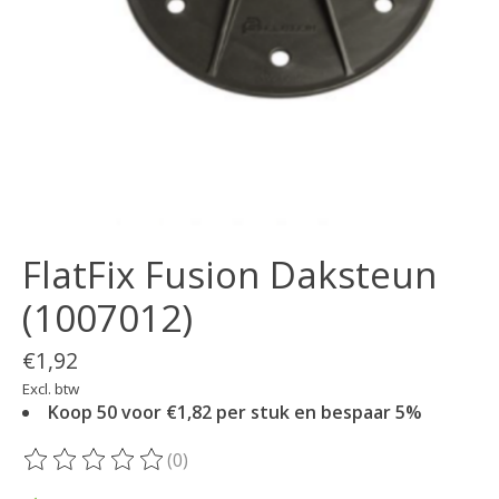
FlatFix Fusion Daksteun
(1007012)
€1,92
Excl. btw
Koop 50 voor €1,82 per stuk en bespaar 5%
(0)
De beoordeling van dit product is
0
van de 5