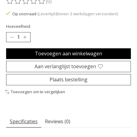
(0)
De beoordeling van dit product is
0
van de 5
Op voorraad
(Levertijd:Binnen 3 werkdagen verzonden!)
Hoeveelheid:
Toevoegen aan winkelwagen
Aan verlanglijst toevoegen
Plaats bestelling
Toevoegen om te vergelijken
Specificaties
Reviews (0)