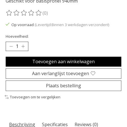
Geschikt voor basisprofiel 940mm
(0)
De beoordeling van dit product is
0
van de 5
Op voorraad
(Levertijd:Binnen 3 werkdagen verzonden!)
Hoeveelheid:
Toevoegen aan winkelwagen
Aan verlanglijst toevoegen
Plaats bestelling
Toevoegen om te vergelijken
Beschrijving
Specificaties
Reviews (0)