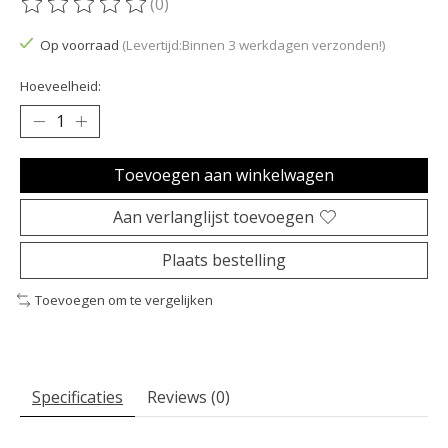
(0)
De beoordeling van dit product is
0
van de 5
Op voorraad
(Levertijd:Binnen 3 werkdagen verzonden!)
Hoeveelheid:
Toevoegen aan winkelwagen
Aan verlanglijst toevoegen
Plaats bestelling
Toevoegen om te vergelijken
Specificaties
Reviews (0)