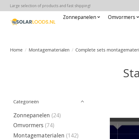
Large selection of products and fast shipping!
Zonnepanelen
Omvormers
Home
/
Montagematerialen
/
Complete sets montagemateri
St
Categorieën
Zonnepanelen
(24)
Omvormers
(74)
Montagematerialen
(142)