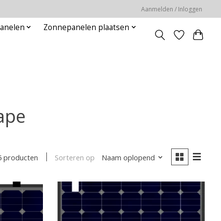
Aanmelden / Inloggen
panelen
Zonnepanelen plaatsen
ape
Sorteren op
Naam oplopend
5 producten