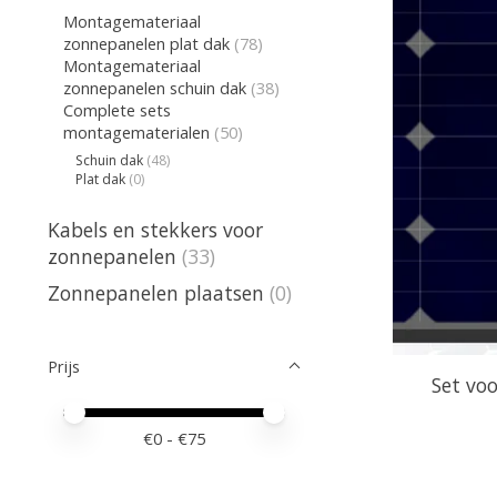
Montagemateriaal
zonnepanelen plat dak
(78)
Montagemateriaal
zonnepanelen schuin dak
(38)
Complete sets
montagematerialen
(50)
Schuin dak
(48)
Plat dak
(0)
Kabels en stekkers voor
zonnepanelen
(33)
Zonnepanelen plaatsen
(0)
Prijs
Set vo
Minimale prijswaarde
Price maximum value
€
0
- €
75