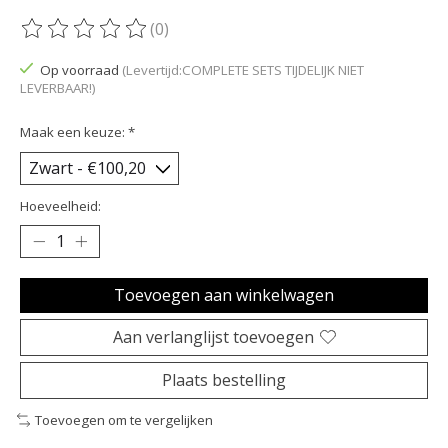
(0)
De beoordeling van dit product is
0
van de 5
Op voorraad
(Levertijd:COMPLETE SETS TIJDELIJK NIET
LEVERBAAR!)
Maak een keuze:
*
Hoeveelheid:
Toevoegen aan winkelwagen
Aan verlanglijst toevoegen
Plaats bestelling
Toevoegen om te vergelijken