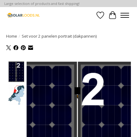
Large selection of products and fast shipping!
Verlanglijst
Winkelwa
Home
/
Set voor 2 panelen portrait (dakpannen)
Product image slideshow Items