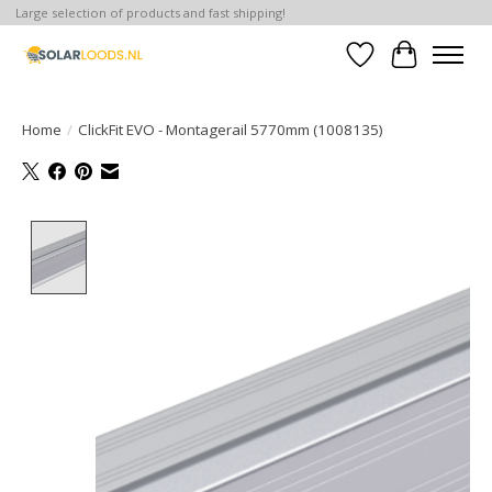
Large selection of products and fast shipping!
Verlanglijst
Winkelwa
Home
/
ClickFit EVO - Montagerail 5770mm (1008135)
Product image slideshow Items