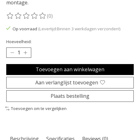
montage.
(0)
De beoordeling van dit product is
0
van de 5
Op voorraad
(Levertijd:Binnen 3 werkdagen verzonden!)
Hoeveelheid:
Toevoegen aan winkelwagen
Aan verlanglijst toevoegen
Plaats bestelling
Toevoegen om te vergelijken
Beschrijving
Specificaties
Reviews (0)