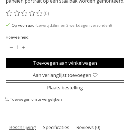
panelen portrait op een staaldak worden gemonteerd.
(0)
De beoordeling van dit product is
0
van de 5
Op voorraad
(Levertijd:Binnen 3 werkdagen verzonden!)
Hoeveelheid:
Toevoegen aan winkelwagen
Aan verlanglijst toevoegen
Plaats bestelling
Toevoegen om te vergelijken
Beschrijving
Specificaties
Reviews (0)