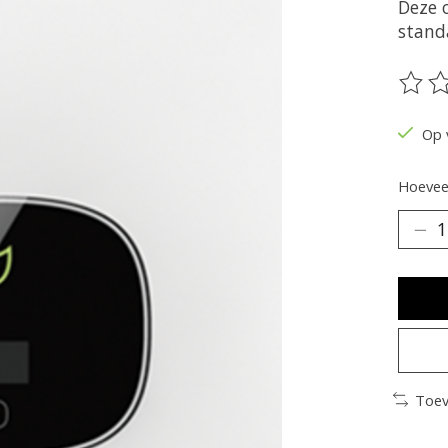
Deze 
stand
De be
Op 
Hoeveel
Toev