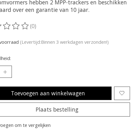
omvormers hebben 2 MPP-trackers en beschikken
aard over een garantie van 10 jaar.
(0)
oordeling van dit product is
0
van de 5
voorraad
(Levertijd:Binnen 3 werkdagen verzonden!)
heid:
Toevoegen aan winkelwagen
Plaats bestelling
oegen om te vergelijken