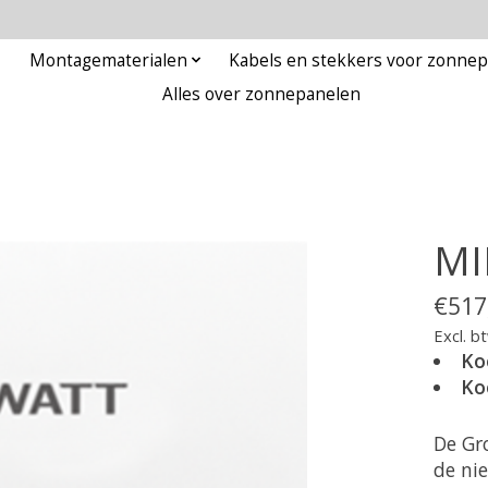
Montagematerialen
Kabels en stekkers voor zonne
Alles over zonnepanelen
MI
€517
Excl. b
Ko
Ko
De Gr
de ni